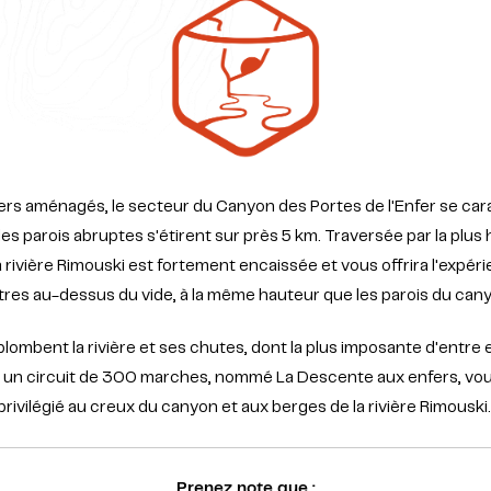
ers aménagés, le secteur du Canyon des Portes de l'Enfer se cara
les parois abruptes s'étirent sur près 5 km. Traversée par la plu
 rivière Rimouski est fortement encaissée et vous offrira l'expé
res au-dessus du vide, à la même hauteur que les parois du cany
ombent la rivière et ses chutes, dont la plus imposante d'entre e
r, un circuit de 300 marches, nommé La Descente aux enfers, vo
privilégié au creux du canyon et aux berges de la rivière Rimouski
Prenez note que :