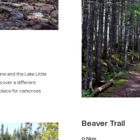
ine and the Lake Little
scover a different
 place for canicross
Beaver Trail
0.5km