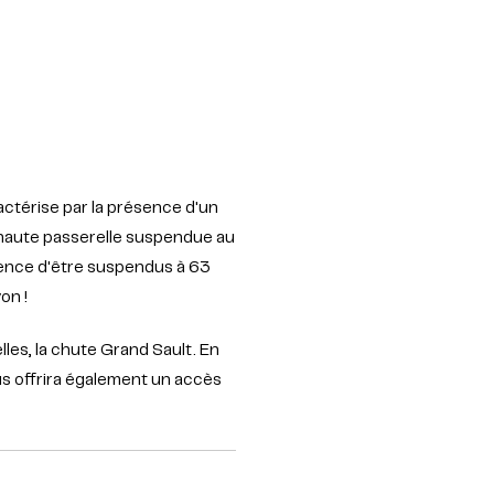
ctérise par la présence d'un
s haute passerelle suspendue au
rience d'être suspendus à 63
on !
lles, la chute Grand Sault. En
us offrira également un accès
.