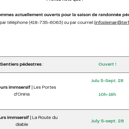
mmes actuellement ouverts pour la saison de randonnée pé
 par téléphone (
418-735-6063
) ou par courriel (
infopleinair
@terf
Sentiers pédestres
:
Ouvert !
Julu 5-Sept. 28
urs immsersif
| Les Portes
d'Oniria
10h-16h
urs immsersif
|
La Route du
July 5-sept. 28
diable