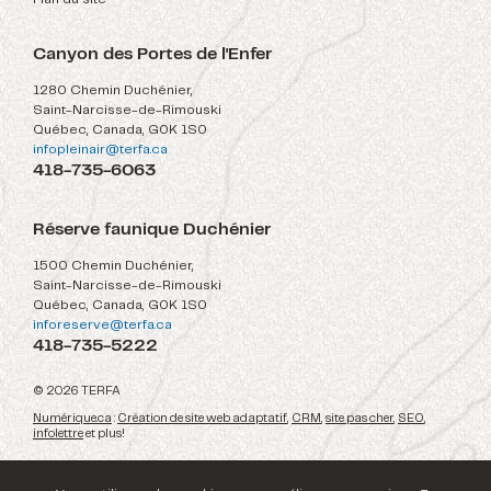
Canyon des Portes de l'Enfer
1280 Chemin Duchénier,
Saint-Narcisse-de-Rimouski
Québec, Canada, G0K 1S0
infopleinair@terfa.ca
418-735-6063
Réserve faunique Duchénier
1500 Chemin Duchénier,
Saint-Narcisse-de-Rimouski
Québec, Canada, G0K 1S0
inforeserve@terfa.ca
418-735-5222
© 2026 TERFA
Numérique.ca
:
Création de site web adaptatif
,
CRM
,
site pas cher
,
SEO
,
infolettre
et plus!