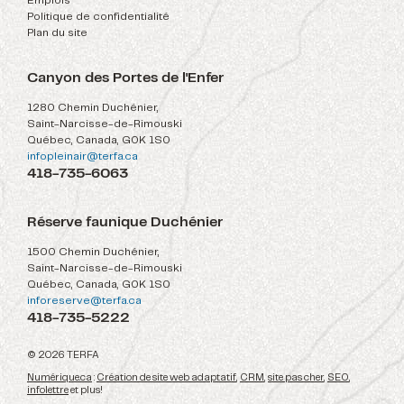
Emplois
Politique de confidentialité
Plan du site
Canyon des Portes de l'Enfer
1280 Chemin Duchénier,
Saint-Narcisse-de-Rimouski
Québec, Canada, G0K 1S0
infopleinair@terfa.ca
418-735-6063
Réserve faunique Duchénier
1500 Chemin Duchénier,
Saint-Narcisse-de-Rimouski
Québec, Canada, G0K 1S0
inforeserve@terfa.ca
418-735-5222
© 2026 TERFA
Numérique.ca
:
Création de site web adaptatif
,
CRM
,
site pas cher
,
SEO
,
infolettre
et plus!