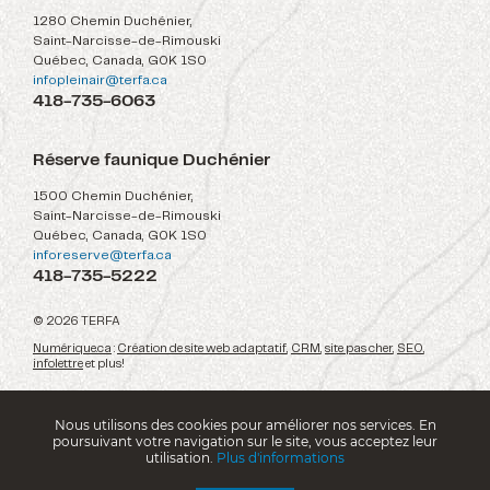
1280 Chemin Duchénier,
Saint-Narcisse-de-Rimouski
Québec, Canada, G0K 1S0
infopleinair@terfa.ca
418-735-6063
Réserve faunique Duchénier
1500 Chemin Duchénier,
Saint-Narcisse-de-Rimouski
Québec, Canada, G0K 1S0
inforeserve@terfa.ca
418-735-5222
© 2026 TERFA
Numérique.ca
:
Création de site web adaptatif
,
CRM
,
site pas cher
,
SEO
,
infolettre
et plus!
Nous utilisons des cookies pour améliorer nos services. En
poursuivant votre navigation sur le site, vous acceptez leur
utilisation.
Plus d'informations