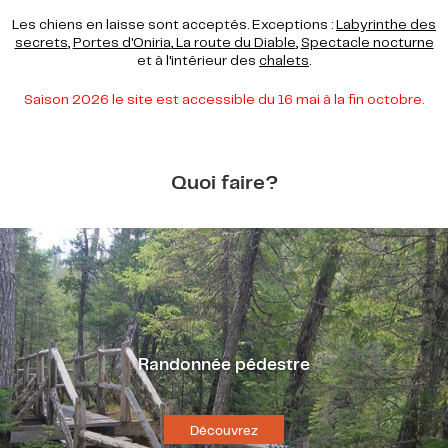
Les chiens en laisse sont acceptés. Exceptions :
Labyrinthe des
secrets
,
Portes d'Oniria
,
La route du Diable
,
Spectacle nocturne
et à l'intérieur des
chalets
.
Saison 2026 le site est accessible du 16 mai à la fin octobre.
Quoi faire?
Randonnée pédestre
Découvrez