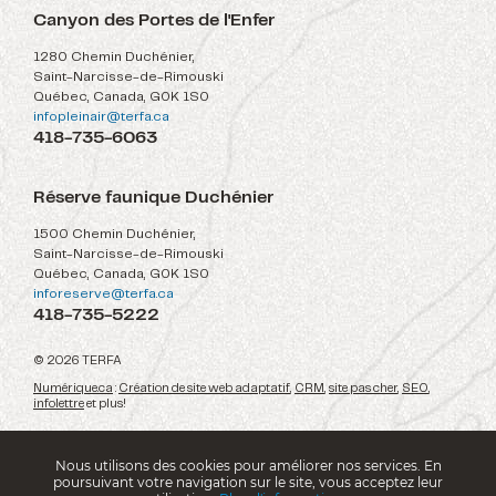
Canyon des Portes de l'Enfer
1280 Chemin Duchénier,
Saint-Narcisse-de-Rimouski
Québec, Canada, G0K 1S0
infopleinair@terfa.ca
418-735-6063
Réserve faunique Duchénier
1500 Chemin Duchénier,
Saint-Narcisse-de-Rimouski
Québec, Canada, G0K 1S0
inforeserve@terfa.ca
418-735-5222
© 2026 TERFA
Numérique.ca
:
Création de site web adaptatif
,
CRM
,
site pas cher
,
SEO
,
infolettre
et plus!
Nous utilisons des cookies pour améliorer nos services. En
poursuivant votre navigation sur le site, vous acceptez leur