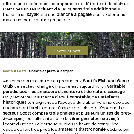
offrent une expérience incomparable de détente et de plein air.
Certaines unités incluent d'ailleurs,
sans frais additionnels
,
l'accès à un
kayak
et à une
planche à pagaie
pour explorer au
maximum cette nature grandiose
.
Secteur Scott
Secteur Scott |
Chalets et prêts-à-camper
Ancienne porte d'entrée du prestigieux
Scott's Fish and Game
Club
, ce secteur chargé d'histoire est aujourd'hui un
véritable
paradis pour les amateurs d'aventure et de nature sauvage
.
On y retrouve un superbe
circuit canotable
, des
artéfacts
historiques
témoignant de l'époque du club privé, ainsi que des
chalets
dont l'architecture s'inspire des chalets d'époque. Le
secteur Scott
compte
trois chalets
et plusieurs
unités de prêt-
à-camper
, tous alimentés par des
énergies alternatives
, à
l'écart du réseau électrique public. Ce havre de tranquillité
est de ce fait très prisé les
amateurs d'astronomie
, séduits par