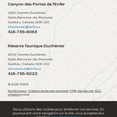
Canyon des Portes de l'Enfer
1280 Chemin Duchénier,
Saint-Narcisse-de-Rimouski
Québec, Canada, G0K 1S0
infopleinair@terfa.ca
418-735-6063
Réserve faunique Duchénier
1500 Chemin Duchénier,
Saint-Narcisse-de-Rimouski
Québec, Canada, G0K 1S0
inforeserve@terfa.ca
418-735-5222
© 2026 TERFA
Numérique.ca
:
Création de site web adaptatif
,
CRM
,
site pas cher
,
SEO
,
infolettre
et plus!
Nous utilisons des cookies pour améliorer nos services. En
poursuivant votre navigation sur le site, vous acceptez leur