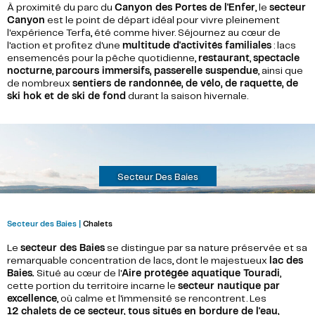
À proximité du parc du
Canyon des Portes de l'Enfer
, le
secteur
Canyon
est le point de départ idéal pour vivre pleinement
l'expérience Terfa, été comme hiver. Séjournez au cœur de
l'action et profitez d'une
multitude d'activités familiales
: lacs
ensemencés pour la pêche quotidienne,
restaurant
,
spectacle
nocturne
,
parcours immersifs, passerelle suspendue
, ainsi que
de nombreux
sentiers de randonnée, de vélo, de raquette, de
ski hok et de ski de fond
durant la saison hivernale.
Secteur Des Baies
Secteur des Baies |
Chalets
Le
secteur des Baies
se distingue par sa nature préservée et sa
remarquable concentration de lacs, dont le majestueux
lac des
Baies.
Situé au cœur de l'
Aire protégée aquatique Touradi
,
cette portion du territoire incarne le
secteur nautique par
excellence
, où calme et l'immensité se rencontrent. Les
12 chalets de ce secteur, tous situés en bordure de l'eau,