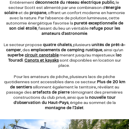
Entièrement
déconnecté du réseau électrique public
, le
secteur Scott est alimenté par une combinaison d'
énergie
solaire
et de
propane
, offrant un confort moderne en harmonie
avec la nature. Par l'absence de polution lumineuse, cette
autonomie énergétique favorise la
pureté exceptionnelle de
son ciel étoilé
, faisant du lieu un véritable
refuge pour les
amateurs d'astronomie
.
Le secteur propose
quatre chalets
, plusieurs
unités de prêt-à-
camper
, des
emplacements de camping rustique
, ainsi qu'un
superbe
circuit canotable
menant jusqu'au majestueux
lac
Touradi
.
Canots et kayaks
sont disponibles en location sur
place.
Pour les amateurs de pêche, plusieurs lacs de pêche
quotidiennes sont accessibles dans ce secteur.
Plus de 20 km
de sentiers
sillonnent également le territoire, révélant au
passage des
artefacts de pierre
témoignant des premières
constructions du club privé, ainsi que la
nouvelle tour
d'observation du Haut-Pays
, érigée au sommet de la
montagne de l'Islet
.