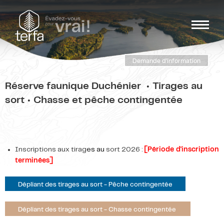
Demande d'information
Réserve faunique Duchénier • Tirages au
sort • Chasse et pêche contingentée
Inscriptions aux tirag
es au
sort 2026 :
[Période d'inscription
terminées]
Dépliant des tirages au sort - Pêche contingentée
Dépliant des tirages au sort - Chasse contingentée