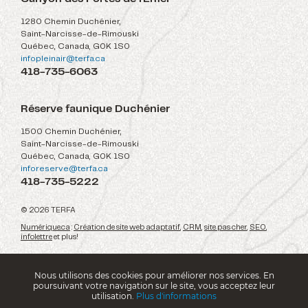
1280 Chemin Duchénier,
Saint-Narcisse-de-Rimouski
Québec, Canada, G0K 1S0
infopleinair@terfa.ca
418-735-6063
Réserve faunique Duchénier
1500 Chemin Duchénier,
Saint-Narcisse-de-Rimouski
Québec, Canada, G0K 1S0
inforeserve@terfa.ca
418-735-5222
© 2026 TERFA
Numérique.ca
:
Création de site web adaptatif
,
CRM
,
site pas cher
,
SEO
,
infolettre
et plus!
Nous utilisons des cookies pour améliorer nos services. En
poursuivant votre navigation sur le site, vous acceptez leur
utilisation.
Plus d'informations