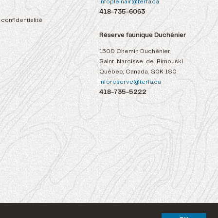
infopleinair@terfa.ca
418-735-6063
 confidentialité
Réserve faunique Duchénier
1500 Chemin Duchénier,
Saint-Narcisse-de-Rimouski
Québec, Canada, G0K 1S0
inforeserve@terfa.ca
418-735-5222