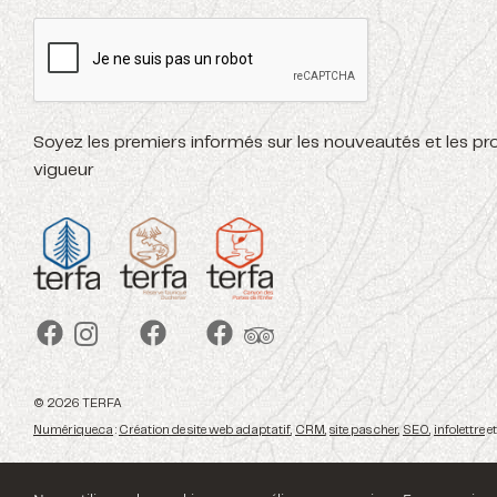
Soyez les premiers informés sur les nouveautés et les p
vigueur
© 2026 TERFA
Numérique.ca
:
Création de site web adaptatif
,
CRM
,
site pas cher
,
SEO
,
infolettre
et