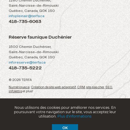
1280 Chemin Duchénier,
Saint-Narcisse-de-Rimouski
Québec, Canada, G0K 1S0
infopleinair@terfa.ca
418-735-6063
Réserve faunique Duchénier
1500 Chemin Duchénier,
Saint-Narcisse-de-Rimouski
Québec, Canada, G0K 1S0
inforeserve@terfa.ca
418-735-5222
© 2026 TERFA
Numérique.ca
:
Création de site web adaptatif
,
CRM
,
site pas cher
,
SEO
,
infolettre
et plus!
Nous utilisons des cookies pour améliorer nos services. En
poursuivant votre navigation sur le site, vous acceptez leur
utilisation.
Plus d'informations
OK