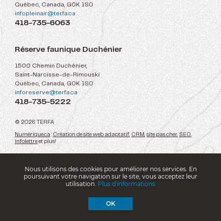
Québec, Canada, G0K 1S0
infopleinair@terfa.ca
418-735-6063
Réserve faunique Duchénier
1500 Chemin Duchénier,
Saint-Narcisse-de-Rimouski
Québec, Canada, G0K 1S0
inforeserve@terfa.ca
418-735-5222
© 2026 TERFA
Numérique.ca
:
Création de site web adaptatif
,
CRM
,
site pas cher
,
SEO
,
infolettre
et plus!
Nous utilisons des cookies pour améliorer nos services. En
poursuivant votre navigation sur le site, vous acceptez leur
utilisation.
Plus d'informations
OK