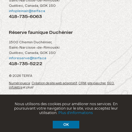
Saint-Narcisse-de-Rimouski
Québec, Canada, G0K 1S0
infopleinair@terfa.ca
418-735-6063
Réserve faunique Duchénier
1500 Chemin Duchénier,
Saint-Narcisse-de-Rimouski
Québec, Canada, G0K 1S0
inforeserve@terfa.ca
418-735-5222
© 2026 TERFA
Numérique.ca
:
Création de site web adaptatif
,
CRM
,
site pas cher
,
SEO
,
infolettre
et plus!
Nous utilisons des cookies pour améliorer nos services. En
poursuivant votre navigation sur le site, vous acceptez leur
utilisation.
Plus d'informations
OK