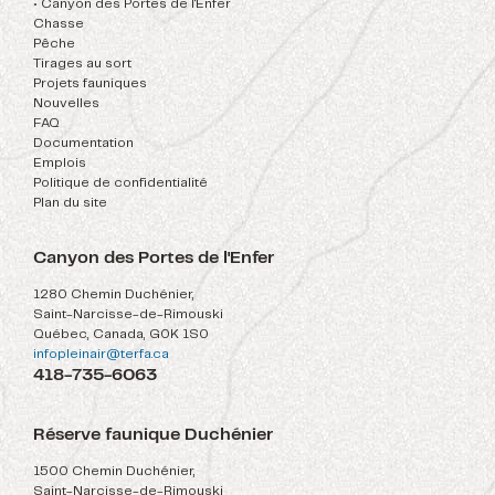
• Canyon des Portes de l'Enfer
Chasse
Pêche
Tirages au sort
Projets fauniques
Nouvelles
FAQ
Documentation
Emplois
Politique de confidentialité
Plan du site
Canyon des Portes de l'Enfer
1280 Chemin Duchénier,
Saint-Narcisse-de-Rimouski
Québec, Canada, G0K 1S0
infopleinair@terfa.ca
418-735-6063
Réserve faunique Duchénier
1500 Chemin Duchénier,
Saint-Narcisse-de-Rimouski