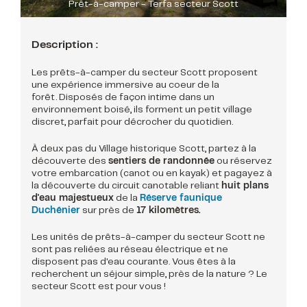
Prêt-à-camper - Terfa secteur Scott
Description :
Les prêts-à-camper du secteur Scott proposent
une expérience immersive au coeur de la
forêt. Disposés de façon intime dans un
environnement boisé, ils forment un petit village
discret, parfait pour décrocher du quotidien.
À deux pas du Village historique Scott, partez à la
découverte des
sentiers de randonnée
ou réservez
votre embarcation (canot ou en kayak) et pagayez à
la découverte du circuit canotable reliant
huit plans
d'eau majestueux
de la
Réserve faunique
Duchénier
sur près de
17 kilomètres.
Les unités de prêts-à-camper du secteur Scott ne
sont pas reliées au réseau électrique et ne
disposent pas d'eau courante. Vous êtes à la
recherchent un séjour simple, près de la nature ? Le
secteur Scott est pour vous !