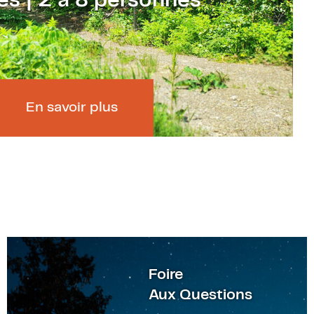
es | 2 à 8 personnes
En savoir plus
F
oire
Aux Questions