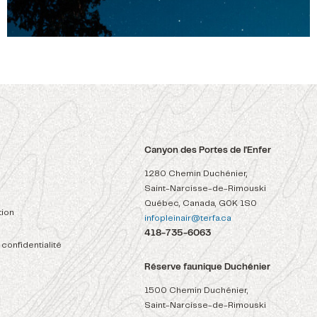
Canyon des Portes de l'Enfer
1280 Chemin Duchénier,
Saint-Narcisse-de-Rimouski
Québec, Canada, G0K 1S0
ion
infopleinair@terfa.ca
418-735-6063
 confidentialité
Réserve faunique Duchénier
1500 Chemin Duchénier,
Saint-Narcisse-de-Rimouski