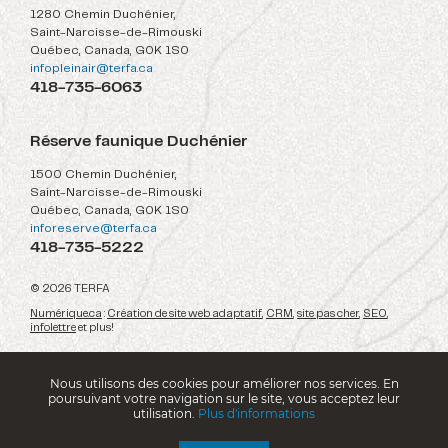
1280 Chemin Duchénier,
Saint-Narcisse-de-Rimouski
Québec, Canada, G0K 1S0
infopleinair@terfa.ca
418-735-6063
Réserve faunique Duchénier
1500 Chemin Duchénier,
Saint-Narcisse-de-Rimouski
Québec, Canada, G0K 1S0
inforeserve@terfa.ca
418-735-5222
© 2026 TERFA
Numérique.ca
:
Création de site web adaptatif
,
CRM
,
site pas cher
,
SEO
,
infolettre
et plus!
Nous utilisons des cookies pour améliorer nos services. En
poursuivant votre navigation sur le site, vous acceptez leur
utilisation.
Plus d'informations