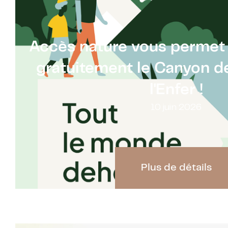
Accès nature vous permet 
gratuitement le Canyon d
l'Enfer !
10 juin 2026
Plus de détails